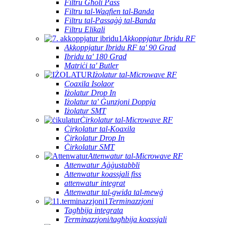
Filtru Għoli Pass
Filtru tal-Waqfien tal-Banda
Filtru tal-Passaġġ tal-Banda
Filtru Elikali
Akkoppjatur Ibridu RF
Akkoppjatur Ibridu RF ta' 90 Grad
Ibridu ta' 180 Grad
Matriċi ta' Butler
Iżolatur tal-Microwave RF
Coaxila Isolaor
Iżolatur Drop In
Iżolatur ta' Ġunzjoni Doppja
Iżolatur SMT
Ċirkolatur tal-Microwave RF
Ċirkolatur tal-Koaxila
Ċirkolatur Drop In
Ċirkolatur SMT
Attenwatur tal-Microwave RF
Attenwatur Aġġustabbli
Attenwatur koassjali fiss
attenwatur integrat
Attenwatur tal-gwida tal-mewġ
Terminazzjoni
Tagħbija integrata
Terminazzjoni/tagħbija koassjali