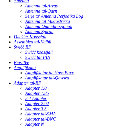
Antenna
Antenna tal-Array
Antenna tal-Qarn
Serje ta' Antenna Perjodika Log
Antenna tal-Mikrostrixxa
Antenna Omnidirezzjonali
Antenna Spirali
Ditekter Koassjali
Assemblea tal-Kejbil
Swiċċ RF
Swiċċ koassjali
Swiċċ tal-PIN
Bias Tee
Amplifikatur
Amplifikatur ta' Ħoss Baxx
Amplifikatur tal-Qawwa
Adapter tal-RF
Adapter 1.0
Adapter 1.85
2.4 Adapter
Adapter 2.92
Adapter 3.5
Adapter tal-SMA
Adapter tal-BNC
Adapter N