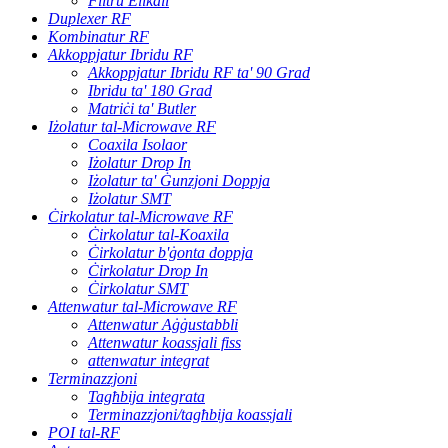
Filtru Elikali
Duplexer RF
Kombinatur RF
Akkoppjatur Ibridu RF
Akkoppjatur Ibridu RF ta' 90 Grad
Ibridu ta' 180 Grad
Matriċi ta' Butler
Iżolatur tal-Microwave RF
Coaxila Isolaor
Iżolatur Drop In
Iżolatur ta' Ġunzjoni Doppja
Iżolatur SMT
Ċirkolatur tal-Microwave RF
Ċirkolatur tal-Koaxila
Ċirkolatur b'ġonta doppja
Ċirkolatur Drop In
Ċirkolatur SMT
Attenwatur tal-Microwave RF
Attenwatur Aġġustabbli
Attenwatur koassjali fiss
attenwatur integrat
Terminazzjoni
Tagħbija integrata
Terminazzjoni/tagħbija koassjali
POI tal-RF