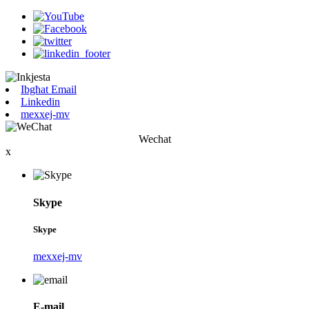
Ibgħat Email
Linkedin
mexxej-mv
Wechat
x
Skype
Skype
mexxej-mv
E-mail