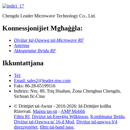
Chengdu Leader Microwave Technology Co., Ltd.
Konnessjonijiet Mgħaġġla:
Diviżur tal-Qawwa tal-Microwave RF
Antenna
Akkoppjatur Ibridu RF
Ikkuntattjana
Tel:
Email: sales2@leader-mw.com
Faks: 86-28-65199116
Indirizz: Nru. 89, Triq Huahan, Żona Chenghua Chengdu,
Sichuan fiċ-Ċina
© Drittijiet tal-Awtur - 2010-2026: Id-Drittijiet kollha
Riżervati.
Mappa tas-sit
-
AMP Mobbli
Filtru Rf
,
Diviżur tal-Enerġija Wilkinson
,
Kombinatur Ibridu
,
Diviżur tal-Qawwa ta' 16-il Mod
,
Diviżur tal-qawwa b'4
direzzjonijiet
,
filtru tal-band pass
,