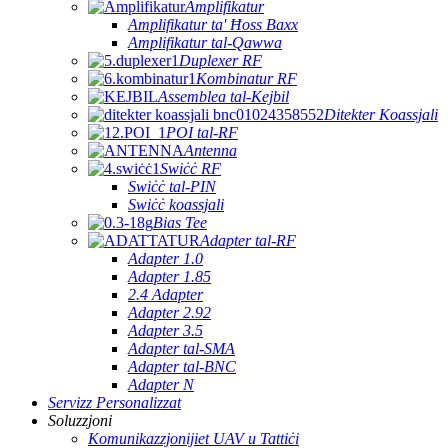
Amplifikatur
Amplifikatur ta' Ħoss Baxx
Amplifikatur tal-Qawwa
Duplexer RF
Kombinatur RF
Assemblea tal-Kejbil
Ditekter Koassjali
POI tal-RF
Antenna
Swiċċ RF
Swiċċ tal-PIN
Swiċċ koassjali
Bias Tee
Adapter tal-RF
Adapter 1.0
Adapter 1.85
2.4 Adapter
Adapter 2.92
Adapter 3.5
Adapter tal-SMA
Adapter tal-BNC
Adapter N
Servizz Personalizzat
Soluzzjoni
Komunikazzjonijiet UAV u Tattiċi