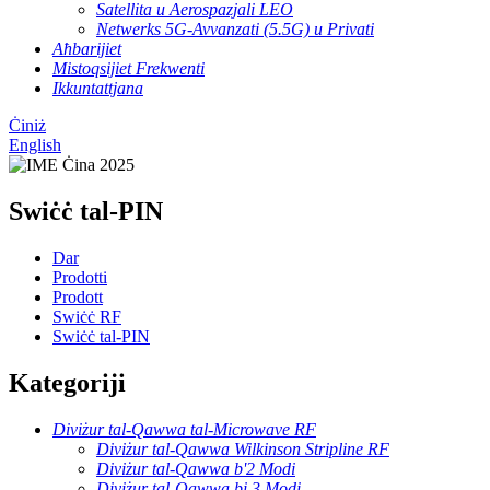
Satellita u Aerospazjali LEO
Netwerks 5G-Avvanzati (5.5G) u Privati
Aħbarijiet
Mistoqsijiet Frekwenti
Ikkuntattjana
Ċiniż
English
Swiċċ tal-PIN
Dar
Prodotti
Prodott
Swiċċ RF
Swiċċ tal-PIN
Kategoriji
Diviżur tal-Qawwa tal-Microwave RF
Diviżur tal-Qawwa Wilkinson Stripline RF
Diviżur tal-Qawwa b'2 Modi
Diviżur tal-Qawwa bi 3 Modi