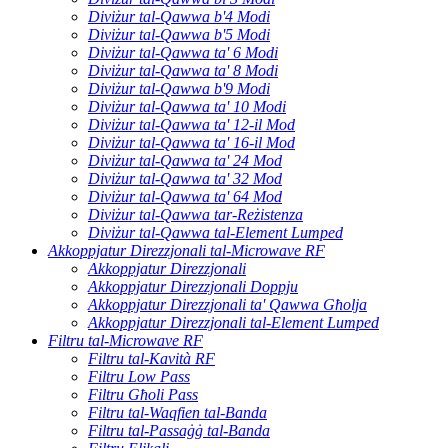
Diviżur tal-Qawwa b'4 Modi
Diviżur tal-Qawwa b'5 Modi
Diviżur tal-Qawwa ta' 6 Modi
Diviżur tal-Qawwa ta' 8 Modi
Diviżur tal-Qawwa b'9 Modi
Diviżur tal-Qawwa ta' 10 Modi
Diviżur tal-Qawwa ta' 12-il Mod
Diviżur tal-Qawwa ta' 16-il Mod
Diviżur tal-Qawwa ta' 24 Mod
Diviżur tal-Qawwa ta' 32 Mod
Diviżur tal-Qawwa ta' 64 Mod
Diviżur tal-Qawwa tar-Reżistenza
Diviżur tal-Qawwa tal-Element Lumped
Akkoppjatur Direzzjonali tal-Microwave RF
Akkoppjatur Direzzjonali
Akkoppjatur Direzzjonali Doppju
Akkoppjatur Direzzjonali ta' Qawwa Għolja
Akkoppjatur Direzzjonali tal-Element Lumped
Filtru tal-Microwave RF
Filtru tal-Kavità RF
Filtru Low Pass
Filtru Għoli Pass
Filtru tal-Waqfien tal-Banda
Filtru tal-Passaġġ tal-Banda