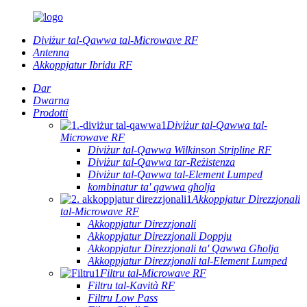
Diviżur tal-Qawwa tal-Microwave RF
Antenna
Akkoppjatur Ibridu RF
Dar
Dwarna
Prodotti
Diviżur tal-Qawwa tal-
Microwave RF
Diviżur tal-Qawwa Wilkinson Stripline RF
Diviżur tal-Qawwa tar-Reżistenza
Diviżur tal-Qawwa tal-Element Lumped
kombinatur ta' qawwa għolja
Akkoppjatur Direzzjonali
tal-Microwave RF
Akkoppjatur Direzzjonali
Akkoppjatur Direzzjonali Doppju
Akkoppjatur Direzzjonali ta' Qawwa Għolja
Akkoppjatur Direzzjonali tal-Element Lumped
Filtru tal-Microwave RF
Filtru tal-Kavità RF
Filtru Low Pass