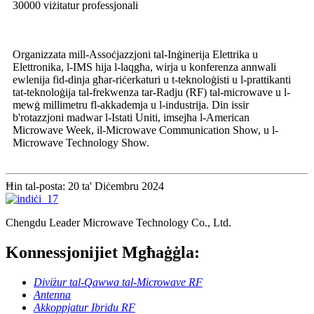
30000 viżitatur professjonali
Organizzata mill-Assoċjazzjoni tal-Inġinerija Elettrika u
Elettronika, l-IMS hija l-laqgħa, wirja u konferenza annwali
ewlenija fid-dinja għar-riċerkaturi u t-teknoloġisti u l-prattikanti
tat-teknoloġija tal-frekwenza tar-Radju (RF) tal-microwave u l-
mewġ millimetru fl-akkademja u l-industrija. Din issir
b'rotazzjoni madwar l-Istati Uniti, imsejħa l-American
Microwave Week, il-Microwave Communication Show, u l-
Microwave Technology Show.
Ħin tal-posta: 20 ta' Diċembru 2024
Chengdu Leader Microwave Technology Co., Ltd.
Konnessjonijiet Mgħaġġla:
Diviżur tal-Qawwa tal-Microwave RF
Antenna
Akkoppjatur Ibridu RF