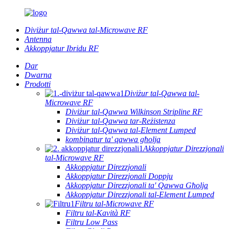
Diviżur tal-Qawwa tal-Microwave RF
Antenna
Akkoppjatur Ibridu RF
Dar
Dwarna
Prodotti
Diviżur tal-Qawwa tal-
Microwave RF
Diviżur tal-Qawwa Wilkinson Stripline RF
Diviżur tal-Qawwa tar-Reżistenza
Diviżur tal-Qawwa tal-Element Lumped
kombinatur ta' qawwa għolja
Akkoppjatur Direzzjonali
tal-Microwave RF
Akkoppjatur Direzzjonali
Akkoppjatur Direzzjonali Doppju
Akkoppjatur Direzzjonali ta' Qawwa Għolja
Akkoppjatur Direzzjonali tal-Element Lumped
Filtru tal-Microwave RF
Filtru tal-Kavità RF
Filtru Low Pass