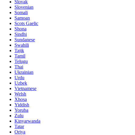
Slovak
Slovenian
Somali
Samoan
Scots Gaelic
Shona
Sindhi
Sundanese
Swahili
Tajik
Tamil
Telugu
Thai
Ukrainian
Urdu
Uzbek
Vietnamese
Welsh
Xhosa
Yiddish
Yoruba
Zulu
Kinyarwanda
Tatar
Oriya