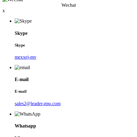
Wechat
x
Skype
Skype
mexxej-mv
E-mail
E-mail
sales2@leader-mw.com
Whatsapp