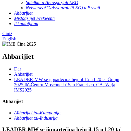
Satellita u Aerospazjali LEO
Netwerks 5G-Avvanzati (5.5G) u Privati
Aħbarijiet
Mistoqsijiet Frekwenti
Ikkuntattjana
Ċiniż
English
Aħbarijiet
Dar
Aħbarijiet
LEADER-MW se jipparteċipa bejn il-15 u l-20 ta' Ġunju
2025 fiċ-Ċentru Moscone ta' San Francisco, CA, Wirja
IMS2025
Aħbarijiet
Aħbarijiet tal-Kumpanija
Aħbarijiet tal-Industrija
LEADER-MW se jipparteċipa bejn il-15 u l-20 ta'