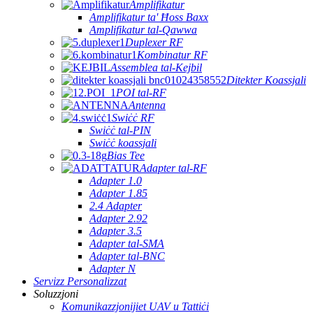
Amplifikatur
Amplifikatur ta' Ħoss Baxx
Amplifikatur tal-Qawwa
Duplexer RF
Kombinatur RF
Assemblea tal-Kejbil
Ditekter Koassjali
POI tal-RF
Antenna
Swiċċ RF
Swiċċ tal-PIN
Swiċċ koassjali
Bias Tee
Adapter tal-RF
Adapter 1.0
Adapter 1.85
2.4 Adapter
Adapter 2.92
Adapter 3.5
Adapter tal-SMA
Adapter tal-BNC
Adapter N
Servizz Personalizzat
Soluzzjoni
Komunikazzjonijiet UAV u Tattiċi