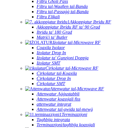
Filtru Għoli Pass
Filtru tal-Waqfien tal-Banda
Filtru tal-Passaġġ tal-Banda
Filtru Elikali
Akkoppjatur Ibridu RF
Akkoppjatur Ibridu RF ta' 90 Grad
Ibridu ta' 180 Grad
Matriċi ta' Butler
Iżolatur tal-Microwave RF
Coaxila Isolaor
Iżolatur Drop In
Iżolatur ta' Ġunzjoni Doppja
Iżolatur SMT
Ċirkolatur tal-Microwave RF
Ċirkolatur tal-Koaxila
Ċirkolatur Drop In
Ċirkolatur SMT
Attenwatur tal-Microwave RF
Attenwatur Aġġustabbli
Attenwatur koassjali fiss
attenwatur integrat
Attenwatur tal-gwida tal-mewġ
Terminazzjoni
Tagħbija integrata
Terminazzjoni/tagħbija koassjali