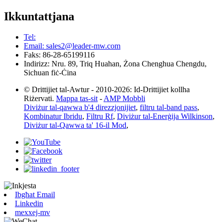
Ikkuntattjana
Tel:
Email: sales2@leader-mw.com
Faks: 86-28-65199116
Indirizz: Nru. 89, Triq Huahan, Żona Chenghua Chengdu,
Sichuan fiċ-Ċina
© Drittijiet tal-Awtur - 2010-2026: Id-Drittijiet kollha
Riżervati.
Mappa tas-sit
-
AMP Mobbli
Diviżur tal-qawwa b'4 direzzjonijiet
,
filtru tal-band pass
,
Kombinatur Ibridu
,
Filtru Rf
,
Diviżur tal-Enerġija Wilkinson
,
Diviżur tal-Qawwa ta' 16-il Mod
,
Ibgħat Email
Linkedin
mexxej-mv