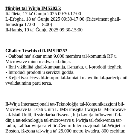
Ħinijiet tal-Wirja IMS2025:
It-Tlieta, 17 ta' Ġunju 2025 09:30-17:00
L-Erbgħa, 18 ta' Ġunju 2025 09:30-17:00 (Riċeviment għall-
Industrija 17:00 – 18:00)
Il-Ħamis, 19 ta' Ġunju 2025 09:30-15:00
Għaliex Tesebixxi fl-IMS2025?
• Qabbad ma' aktar minn 9,000 membru tal-komunità RF u
Microwave minn madwar id-dinja.
• Ibni viżibilità għall-kumpanija, il-marka, u l-prodotti tiegħek.
• Introduċi prodotti u servizzi ġodda.
• Kejjel is-suċċess bl-irkupru tal-kuntatti u awditu tal-parteċipanti
vvalidat minn parti terza.
Il-Wirja Internazzjonali tat-Teknoloġija tal-Komunikazzjoni bil-
Microwave tal-Istati Uniti L-IMS imsejħa l-wirja tal-Microwave
tal-Istati Uniti, li ssir darba fis-sena, hija l-wirja influwenti fid-
dinja tat-teknoloġija tal-microwave u l-wirja tal-frekwenza tar-
radju, l-aħħar wirja saret fiċ-Ċentru Internazzjonali tal-Wirjiet ta'
Boston, iż-żona tal-wirja ta' 25,000 metru kwadru, 800 esebitur,